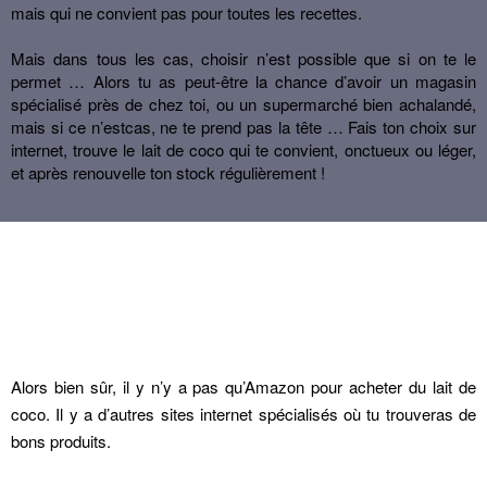
mais qui ne convient pas pour toutes les recettes.
Mais dans tous les cas, choisir n’est possible que si on te le
permet … Alors tu as peut-être la chance d’avoir un magasin
spécialisé près de chez toi, ou un supermarché bien achalandé,
mais si ce n’estcas, ne te prend pas la tête … Fais ton choix sur
internet, trouve le lait de coco qui te convient, onctueux ou léger,
et après renouvelle ton stock régulièrement !
Alors bien sûr, il y n’y a pas qu’Amazon pour acheter du lait de
coco. Il y a d’autres sites internet spécialisés où tu trouveras de
bons produits.